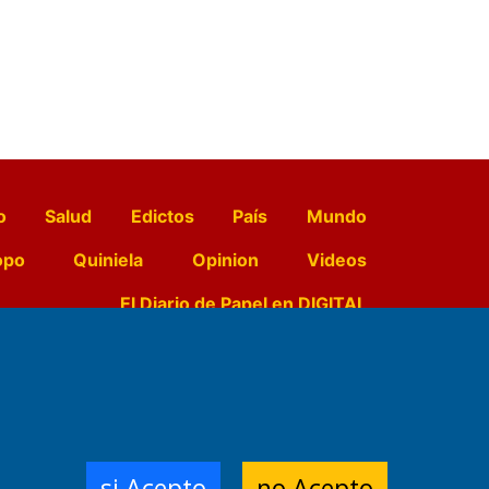
o
Salud
Edictos
País
Mundo
opo
Quiniela
Opinion
Videos
El Diario de Papel en DIGITAL
e Contenidos:
Nemesio
ración,
si Acepto
no Acepto