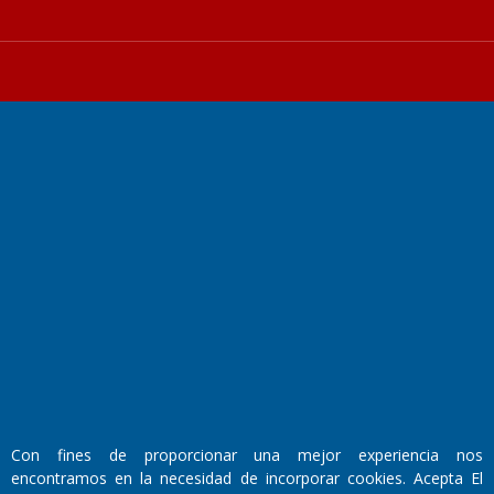
Fundado por el
Doctor Antonio Nemesio
Primera edición: Domingo 3 de Mayo de 1992
Miembro de ADIRA,ADEPA y CPPAL
Propietario: El Diario SRL
Director Periodístico:
Walter René Goñi
Con fines de proporcionar una mejor experiencia nos
encontramos en la necesidad de incorporar cookies. Acepta El