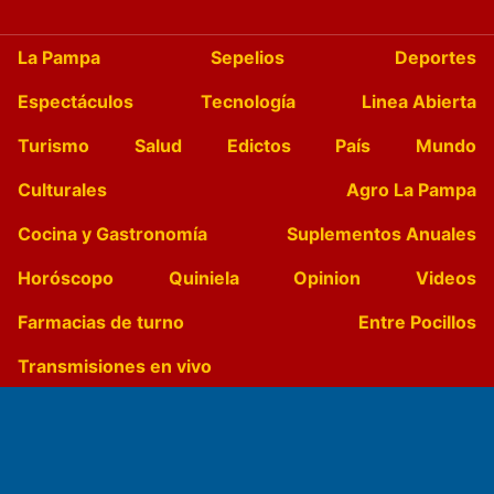
La Pampa
Sepelios
Deportes
Espectáculos
Tecnología
Linea Abierta
Turismo
Salud
Edictos
País
Mundo
Culturales
Agro La Pampa
Cocina y Gastronomía
Suplementos Anuales
Horóscopo
Quiniela
Opinion
Videos
Farmacias de turno
Entre Pocillos
Transmisiones en vivo
El Diario de Papel en DIGITAL