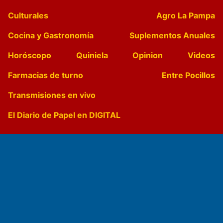
Culturales
Agro La Pampa
Cocina y Gastronomía
Suplementos Anuales
Horóscopo
Quiniela
Opinion
Videos
Farmacias de turno
Entre Pocillos
Transmisiones en vivo
El Diario de Papel en DIGITAL