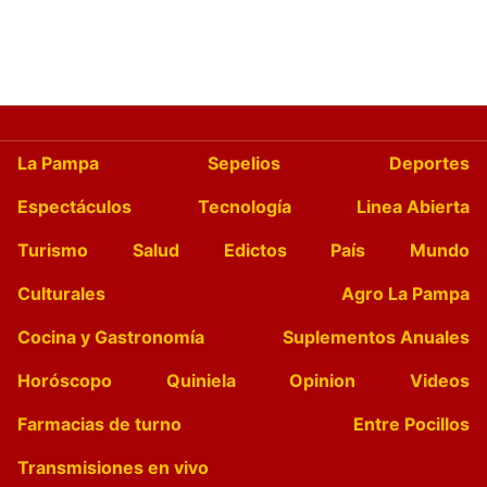
La Pampa
Sepelios
Deportes
Espectáculos
Tecnología
Linea Abierta
Turismo
Salud
Edictos
País
Mundo
Culturales
Agro La Pampa
Cocina y Gastronomía
Suplementos Anuales
Horóscopo
Quiniela
Opinion
Videos
Farmacias de turno
Entre Pocillos
Transmisiones en vivo