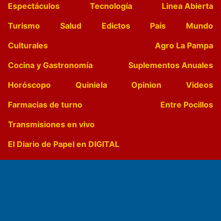
Espectáculos
Tecnología
Linea Abierta
Turismo
Salud
Edictos
País
Mundo
Culturales
Agro La Pampa
Cocina y Gastronomía
Suplementos Anuales
Horóscopo
Quiniela
Opinion
Videos
Farmacias de turno
Entre Pocillos
Transmisiones en vivo
El Diario de Papel en DIGITAL