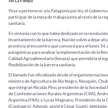
Sin La Pampa
Pese a pertenecer a la Patagonia por ley, el Gobierno 
participar de la mesa de trabajo junto al resto de la re
sanitaria.
En sintonía con lo que había deslizado en la resolución
levantamiento de la barrera, Nación volvió a dejar afue
provincia al encuentro que convocó para el lunes 14, a
patagónicas para analizar la implementación de la Res
Calidad Agroalimentaria (Senasa) que permitiría el in
flexibilización de la barrera sanitaria.
El llamado fue oficializado desde el organismo naciona
ministro de Agricultura de Río Negro, Neuquén, Chubu
que integran Nicolás Pino, presidente de la Sociedad 
de Confederaciones Rurales Argentinas (CRA); Andrea
Argentina (FAA); y Lucas Magnano, Presidente de la
(Coninagro). Además, asistirá César Guatti, delegad