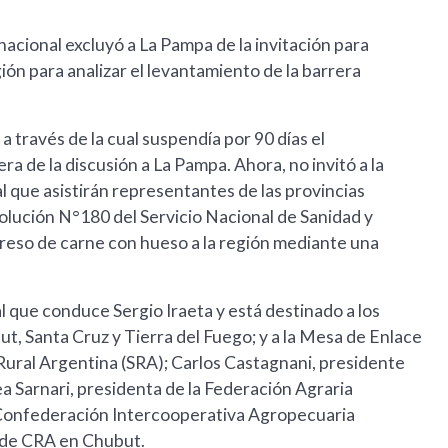
nacional excluyó a La Pampa de la invitación para
gión para analizar el levantamiento de la barrera
 a través de la cual suspendía por 90 días el
ra de la discusión a La Pampa. Ahora, no invitó a la
l que asistirán representantes de las provincias
olución N°180 del Servicio Nacional de Sanidad y
greso de carne con hueso a la región mediante una
l que conduce Sergio Iraeta y está destinado a los
t, Santa Cruz y Tierra del Fuego; y a la Mesa de Enlace
Rural Argentina (SRA); Carlos Castagnani, presidente
 Sarnari, presidenta de la Federación Agraria
 Confederación Intercooperativa Agropecuaria
o de CRA en Chubut.