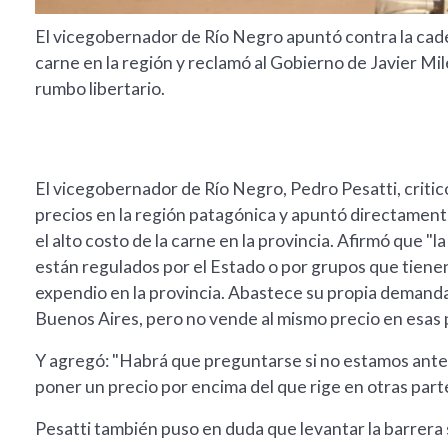
El vicegobernador de Río Negro apuntó contra la cad
carne en la región y reclamó al Gobierno de Javier Mil
rumbo libertario.
El vicegobernador de Río Negro, Pedro Pesatti, critic
precios en la región patagónica y apuntó directamen
el alto costo de la carne en la provincia. Afirmó que "
están regulados por el Estado o por grupos que tien
expendio en la provincia. Abastece su propia demanda
Buenos Aires, pero no vende al mismo precio en esas p
Y agregó: "Habrá que preguntarse si no estamos ante
poner un precio por encima del que rige en otras parte
Pesatti también puso en duda que levantar la barrera sa