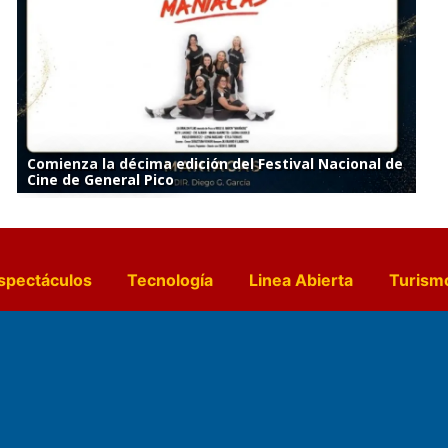
Comienza la décima edición del Festival Nacional de
Cine de General Pico
spectáculos
Tecnología
Linea Abierta
Turism
a y Gastronomía
Suplementos Anuales
Horósc
e Pocillos
Transmisiones en vivo