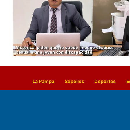
Victorica: piden que no quede impune el abuso
sexual a una joven con discapacidad
La Pampa
Sepelios
Deportes
E
Culturales
Agro La Pampa
Cocin
Farmacias de turno
Entr