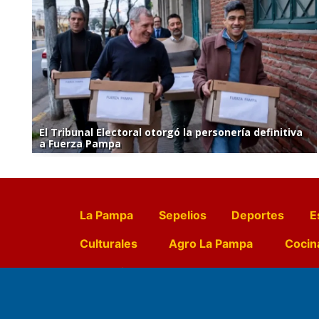
El Tribunal Electoral otorgó la personería definitiva
a Fuerza Pampa
La Pampa
Sepelios
Deportes
E
Culturales
Agro La Pampa
Cocin
Farmacias de turno
Entr