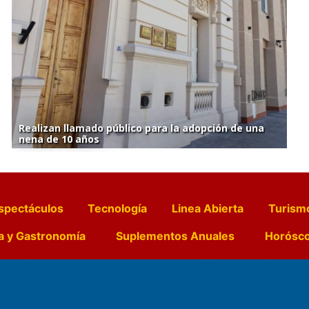
Realizan llamado público para la adopción de una
nena de 10 años
spectáculos
Tecnología
Linea Abierta
Turism
a y Gastronomía
Suplementos Anuales
Horósc
e Pocillos
Transmisiones en vivo