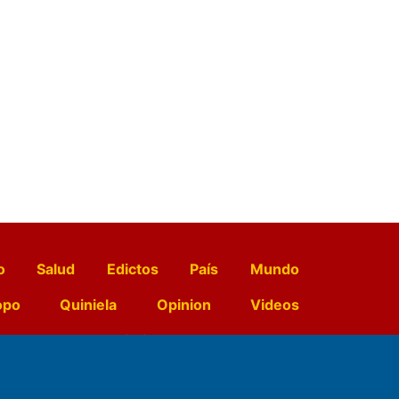
o
Salud
Edictos
País
Mundo
opo
Quiniela
Opinion
Videos
El Diario de Papel en DIGITAL