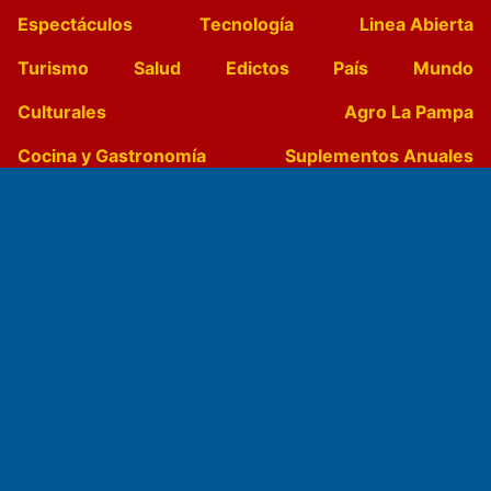
Espectáculos
Tecnología
Linea Abierta
Turismo
Salud
Edictos
País
Mundo
Culturales
Agro La Pampa
Cocina y Gastronomía
Suplementos Anuales
Horóscopo
Quiniela
Opinion
Videos
Farmacias de turno
Entre Pocillos
Transmisiones en vivo
El Diario de Papel en DIGITAL