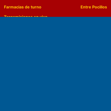
Farmacias de turno
Entre Pocillos
Transmisiones en vivo
El Diario de Papel en DIGITAL
Fundado por el
Doctor Antonio Nemesio
Primera edición: Domingo 3 de Mayo de 1992
Miembro de ADIRA,ADEPA y CPPAL