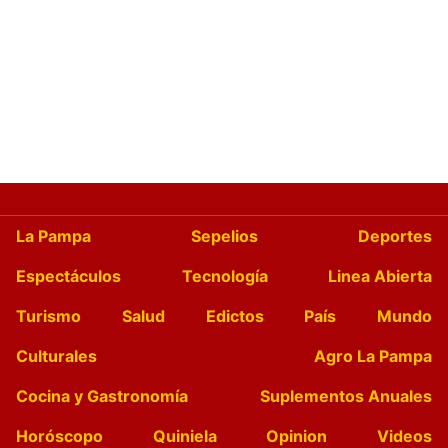
La Pampa
Sepelios
Deportes
Espectáculos
Tecnología
Linea Abierta
Turismo
Salud
Edictos
País
Mundo
Culturales
Agro La Pampa
Cocina y Gastronomía
Suplementos Anuales
Horóscopo
Quiniela
Opinion
Videos