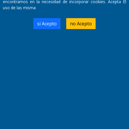
encontramos en la necesidad de incorporar cookies. Acepta El
Miembro de ADIRA,ADEPA y CPPAL
uso de las misma
Propietario: El Diario SRL
Director Periodístico:
Walter René Goñi
si Acepto
no Acepto
Domicilio Legal: José Ingenieros 855,
Santa Rosa, La Pampa.
Número de Registro DNDA:
RL-2019-55551274-APN-DNDA#MJ
Edición #
9417
Fecha de Edición:
6/08/2026
Fecha de Inicio: 19/10/2000
Director General de Contenidos:
Dr. Jorge Ricardo Nemesio
Redacción, Administración,
Oficina Comercial y Planta Impresora:
José Ingenieros 855,
Santa Rosa, La Pampa, Argentina.
Tel: (02954) 411117/18/19/20