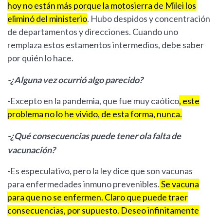
hoy no están más porque la motosierra de Milei los
eliminó del ministerio
. Hubo despidos y concentración
de departamentos y direcciones. Cuando uno
remplaza estos estamentos intermedios, debe saber
por quién lo hace.
-¿Alguna vez ocurrió algo parecido?
-Excepto en la pandemia, que fue muy caótico
, este
problema no lo he vivido, de esta forma, nunca.
-¿Qué consecuencias puede tener ola falta de
vacunación?
-Es especulativo, pero la ley dice que son vacunas
para enfermedades inmuno prevenibles.
Se vacuna
para que no se enfermen. Claro que puede traer
consecuencias, por supuesto. Deseo infinitamente