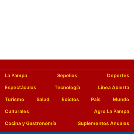
La Pampa
Sepelios
Deportes
Espectáculos
Tecnología
Linea Abierta
Turismo
Salud
Edictos
País
Mundo
Culturales
Agro La Pampa
Cocina y Gastronomía
Suplementos Anuales