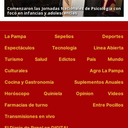
Comenzaron las Jornadas Nacionales de Psicología con
foco en infancias y adolescencias
La Pampa
Sepelios
Deportes
Espectáculos
Tecnología
Linea Abierta
Turismo
Salud
Edictos
País
Mundo
Culturales
Agro La Pampa
Cocina y Gastronomía
Suplementos Anuales
Horóscopo
Quiniela
Opinion
Videos
Farmacias de turno
Entre Pocillos
Transmisiones en vivo
El Diario de Papel en DIGITAL