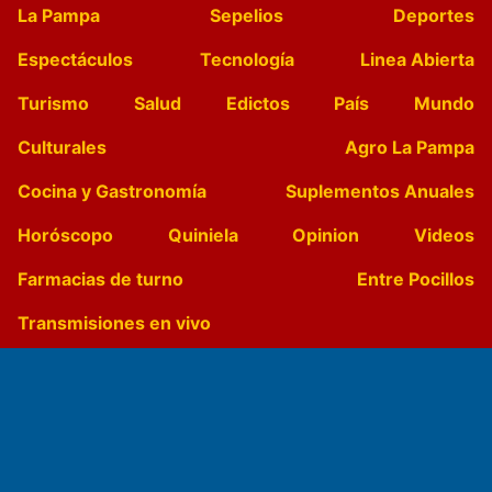
La Pampa
Sepelios
Deportes
Espectáculos
Tecnología
Linea Abierta
Turismo
Salud
Edictos
País
Mundo
Culturales
Agro La Pampa
Cocina y Gastronomía
Suplementos Anuales
Horóscopo
Quiniela
Opinion
Videos
Farmacias de turno
Entre Pocillos
Transmisiones en vivo
El Diario de Papel en DIGITAL