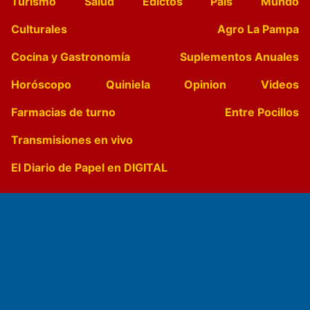
Turismo
Salud
Edictos
País
Mundo
Culturales
Agro La Pampa
Cocina y Gastronomía
Suplementos Anuales
Horóscopo
Quiniela
Opinion
Videos
Farmacias de turno
Entre Pocillos
Transmisiones en vivo
El Diario de Papel en DIGITAL