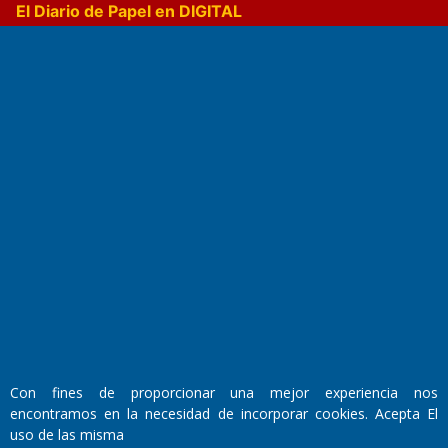
El Diario de Papel en DIGITAL
Fundado por el
Doctor Antonio Nemesio
Primera edición: Domingo 3 de Mayo de 1992
Miembro de ADIRA,ADEPA y CPPAL
Propietario: El Diario SRL
Director Periodístico:
Con fines de proporcionar una mejor experiencia nos
Walter René Goñi
encontramos en la necesidad de incorporar cookies. Acepta El
uso de las misma