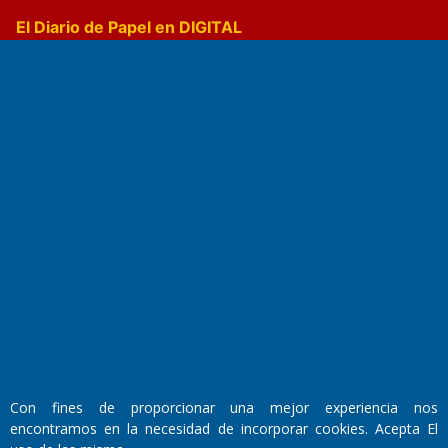
El Diario de Papel en DIGITAL
Fundado por el
Doctor Antonio Nemesio
Primera edición: Domingo 3 de Mayo de 1992
Miembro de ADIRA,ADEPA y CPPAL
Propietario: El Diario SRL
Director Periodístico:
Con fines de proporcionar una mejor experiencia nos
Walter René Goñi
encontramos en la necesidad de incorporar cookies. Acepta El