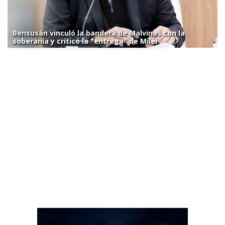
Bensusán vinculó la bandera de Malvinas con la
soberanía y criticó la "entrega" de Milei