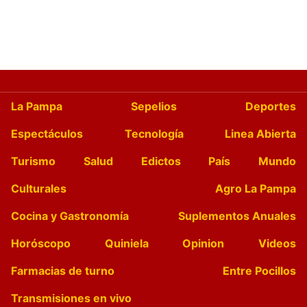
La Pampa
Sepelios
Deportes
Espectáculos
Tecnología
Linea Abierta
Turismo
Salud
Edictos
País
Mundo
Culturales
Agro La Pampa
Cocina y Gastronomía
Suplementos Anuales
Horóscopo
Quiniela
Opinion
Videos
Farmacias de turno
Entre Pocillos
Transmisiones en vivo