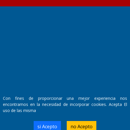
Fundado por el
Doctor Antonio Nemesio
Primera edición: Domingo 3 de Mayo de 1992
Miembro de ADIRA,ADEPA y CPPAL
Propietario: El Diario SRL
Director Periodístico:
Walter René Goñi
Con fines de proporcionar una mejor experiencia nos
encontramos en la necesidad de incorporar cookies. Acepta El
Domicilio Legal: José Ingenieros 855,
uso de las misma
Santa Rosa, La Pampa.
Número de Registro DNDA:
RL-2019-55551274-APN-DNDA#MJ
si Acepto
no Acepto
Edición #
9419