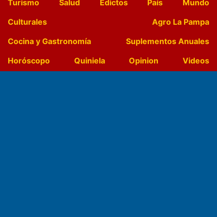
Turismo
Salud
Edictos
País
Mundo
Culturales
Agro La Pampa
Cocina y Gastronomía
Suplementos Anuales
Horóscopo
Quiniela
Opinion
Videos
Farmacias de turno
Entre Pocillos
Transmisiones en vivo
El Diario de Papel en DIGITAL