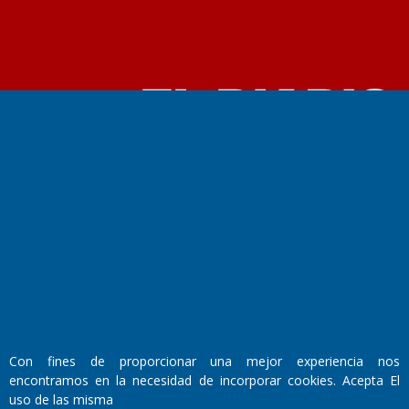
Fundado por el
Doctor Antonio Nemesio
Primera edición: Domingo 3 de Mayo de 1992
Miembro de ADIRA,ADEPA y CPPAL
Propietario: El Diario SRL
Director Periodístico:
Walter René Goñi
Con fines de proporcionar una mejor experiencia nos
Domicilio Legal: José Ingenieros 855,
encontramos en la necesidad de incorporar cookies. Acepta El
Santa Rosa, La Pampa.
uso de las misma
Número de Registro DNDA: