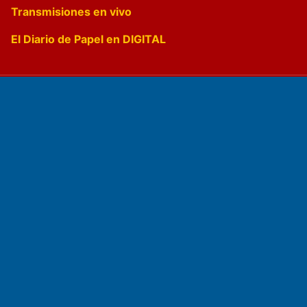
Transmisiones en vivo
El Diario de Papel en DIGITAL
Fundado por el
Doctor Antonio Nemesio
Primera edición: Domingo 3 de Mayo de 1992
Miembro de ADIRA,ADEPA y CPPAL
Propietario: El Diario SRL
Director Periodístico: