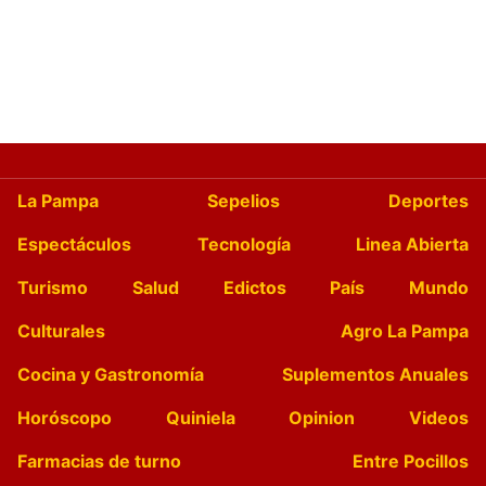
La Pampa
Sepelios
Deportes
Espectáculos
Tecnología
Linea Abierta
Turismo
Salud
Edictos
País
Mundo
Culturales
Agro La Pampa
Cocina y Gastronomía
Suplementos Anuales
Horóscopo
Quiniela
Opinion
Videos
Farmacias de turno
Entre Pocillos