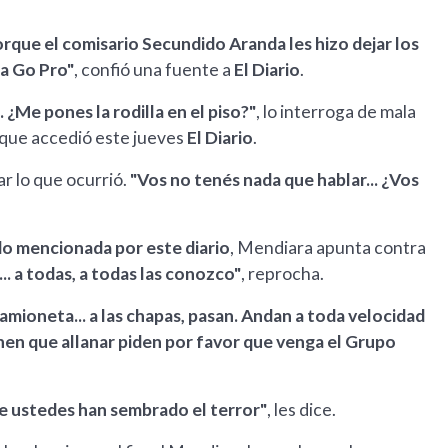
porque el comisario Secundido Aranda les hizo dejar los
ra Go Pro"
, confió una fuente a
El Diario
.
. ¿Me pones la rodilla en el piso?"
, lo interroga de mala
 que accedió este jueves
El Diario
.
ar lo que ocurrió.
"Vos no tenés nada que hablar... ¿Vos
do mencionada por este diario
, Mendiara apunta contra
. a todas, a todas las conozco"
, reprocha.
camioneta... a las chapas, pasan. Andan a toda velocidad
nen que allanar piden por favor que venga el Grupo
ue ustedes han sembrado el terror"
, les dice.