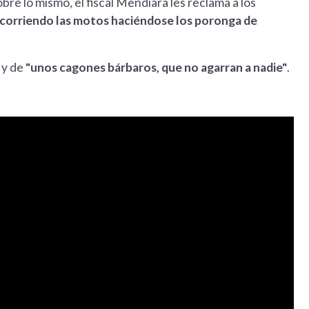
bre lo mismo, el fiscal Mendiara les reclama a los
 corriendo las motos haciéndose los poronga de
y de
"unos cagones bárbaros, que no agarran a nadie"
.