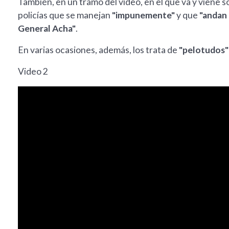
También, en un tramo del video, en el que va y viene so
policías que se manejan
"impunemente"
y que
"andan
General Acha"
.
En varias ocasiones, además, los trata de
"pelotudos"
Video 2