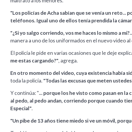
maltrato a los menores.
"Los policías de Acha sabían que se venía un reto... 
teléfonos. Igual uno de ellos tenía prendida la cáma
"¿Si yo salgo corriendo, vos me haces lo mismo a mi?..
manera a uno de los uniformados en el nuevo video al
El policía le pide en varias ocasiones que le deje explic
me estas cargando?"
, agrega.
En otro momento del video, cuya existencia había si
toda la policía.
"Todas las excusas que meten ustedes..
Y continúa: "
... porque los he visto como pasan en la 
al pedo, al pedo andan, corriendo porque cuando tie
Especial"
.
"Un pibe de 13 años tiene miedo si ve un móvil, porq