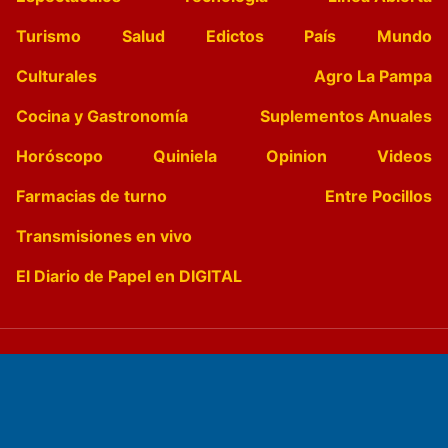
Turismo
Salud
Edictos
País
Mundo
Culturales
Agro La Pampa
Cocina y Gastronomía
Suplementos Anuales
Horóscopo
Quiniela
Opinion
Videos
Farmacias de turno
Entre Pocillos
Transmisiones en vivo
El Diario de Papel en DIGITAL