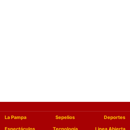
La Pampa
Sepelios
Deportes
Espectáculos
Tecnología
Linea Abierta