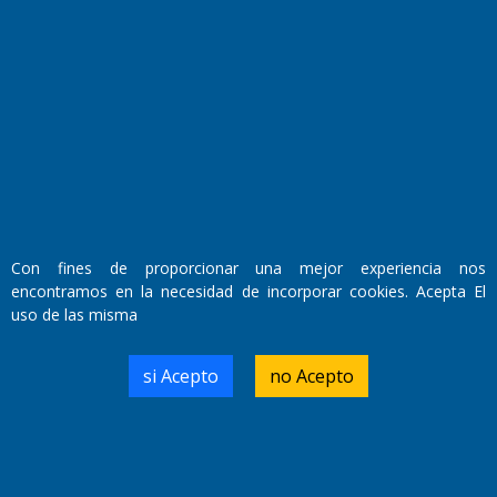
Fundado por el
Doctor Antonio Nemesio
Primera edición: Domingo 3 de Mayo de 1992
Miembro de ADIRA,ADEPA y CPPAL
Propietario: El Diario SRL
Director Periodístico:
Walter René Goñi
Con fines de proporcionar una mejor experiencia nos
encontramos en la necesidad de incorporar cookies. Acepta El
uso de las misma
Domicilio Legal: José Ingenieros 855,
Santa Rosa, La Pampa.
Número de Registro DNDA:
si Acepto
no Acepto
RL-2019-55551274-APN-DNDA#MJ
Edición #
9418
Fecha de Edición:
7/08/2026
Fecha de Inicio: 19/10/2000