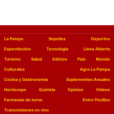
La Pampa
Sepelios
Deportes
Espectáculos
Tecnología
Linea Abierta
Turismo
Salud
Edictos
País
Mundo
Culturales
Agro La Pampa
Cocina y Gastronomía
Suplementos Anuales
Horóscopo
Quiniela
Opinion
Videos
Farmacias de turno
Entre Pocillos
Transmisiones en vivo