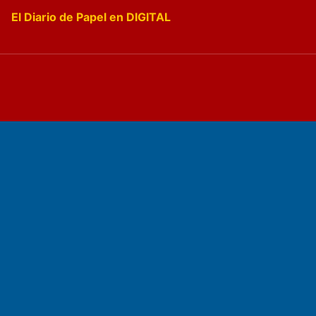
El Diario de Papel en DIGITAL
Fundado por el
Doctor Antonio Nemesio
Primera edición: Domingo 3 de Mayo de 1992
Miembro de ADIRA,ADEPA y CPPAL
Propietario: El Diario SRL
Director Periodístico:
Walter René Goñi