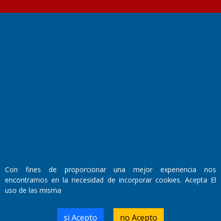
Fundado por el
Doctor Antonio Nemesio
Primera edición: Domingo 3 de Mayo de 1992
Miembro de ADIRA,ADEPA y CPPAL
Propietario: El Diario SRL
Director Periodístico:
Walter René Goñi
Con fines de proporcionar una mejor experiencia nos
encontramos en la necesidad de incorporar cookies. Acepta El
Domicilio Legal: José Ingenieros 855,
uso de las misma
Santa Rosa, La Pampa.
Número de Registro DNDA:
RL-2019-55551274-APN-DNDA#MJ
si Acepto
no Acepto