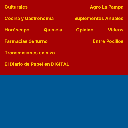
Culturales
Agro La Pampa
Cocina y Gastronomía
Suplementos Anuales
Horóscopo
Quiniela
Opinion
Videos
Farmacias de turno
Entre Pocillos
Transmisiones en vivo
El Diario de Papel en DIGITAL