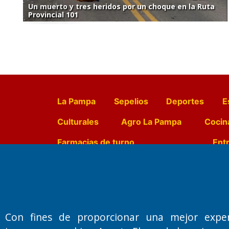
Un muerto y tres heridos por un choque en la Ruta
Provincial 101
La Pampa
Sepelios
Deportes
E
Culturales
Agro La Pampa
Cocin
Farmacias de turno
Entr
Fundado por el
Doctor Antonio 
Primera edición: Domingo 3 de May
Con fines de proporcionar una mejor expe
Miembro de ADIRA,ADEPA y CPPAL