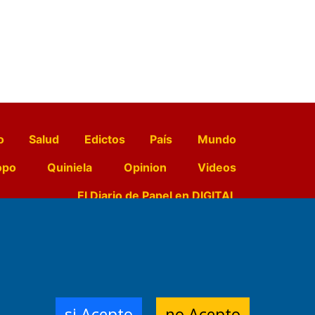
o
Salud
Edictos
País
Mundo
opo
Quiniela
Opinion
Videos
El Diario de Papel en DIGITAL
e Contenidos:
Nemesio
ración,
si Acepto
no Acepto