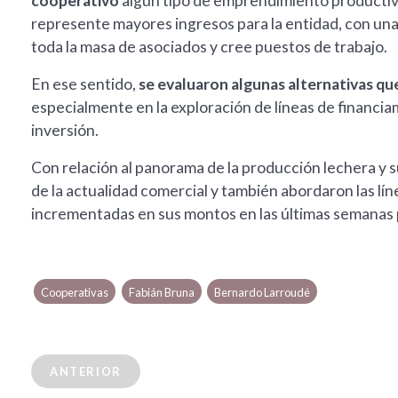
cooperativo
algún tipo de emprendimiento productivo 
represente mayores ingresos para la entidad, con un
toda la masa de asociados y cree puestos de trabajo.
En ese sentido,
se evaluaron algunas alternativas qu
especialmente en la exploración de líneas de financiam
inversión.
Con relación al panorama de la producción lechera y 
de la actualidad comercial y también abordaron las lín
incrementadas en sus montos en las últimas semanas p
Cooperativas
Fabián Bruna
Bernardo Larroudé
ANTERIOR