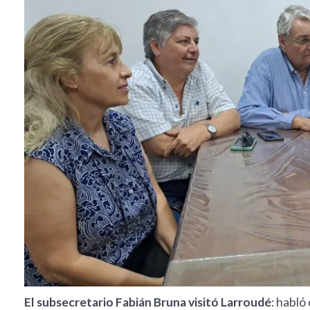
El subsecretario Fabián Bruna visitó Larroudé
: habló