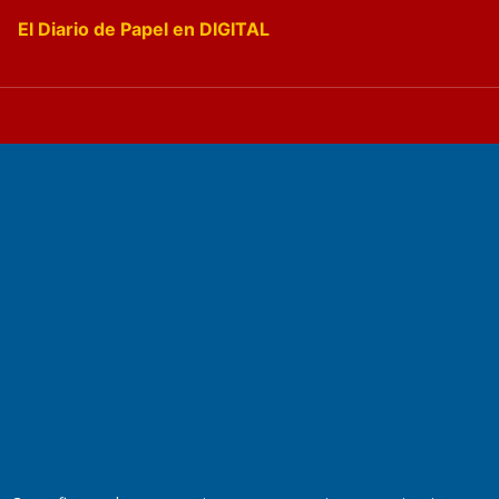
El Diario de Papel en DIGITAL
Fundado por el
Doctor Antonio Nemesio
Primera edición: Domingo 3 de Mayo de 1992
Miembro de ADIRA,ADEPA y CPPAL
Propietario: El Diario SRL
Director Periodístico:
Walter René Goñi