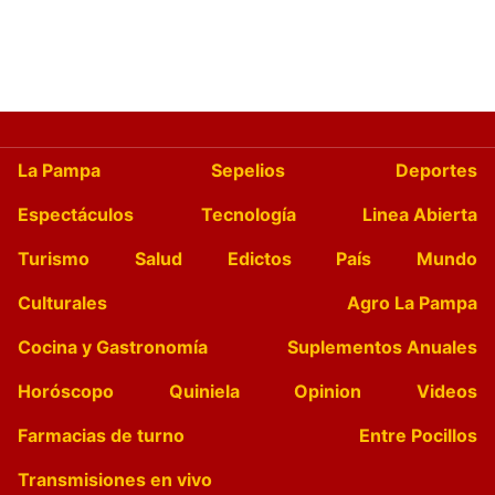
La Pampa
Sepelios
Deportes
Espectáculos
Tecnología
Linea Abierta
Turismo
Salud
Edictos
País
Mundo
Culturales
Agro La Pampa
Cocina y Gastronomía
Suplementos Anuales
Horóscopo
Quiniela
Opinion
Videos
Farmacias de turno
Entre Pocillos
Transmisiones en vivo