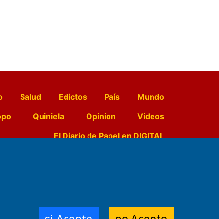
o
Salud
Edictos
País
Mundo
opo
Quiniela
Opinion
Videos
El Diario de Papel en DIGITAL
e Contenidos:
Nemesio
ración,
si Acepto
no Acepto