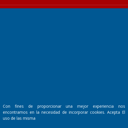
Fundado por el
Doctor Antonio Nemesio
Primera edición: Domingo 3 de Mayo de 1992
Miembro de ADIRA,ADEPA y CPPAL
Propietario: El Diario SRL
Director Periodístico:
Walter René Goñi
Con fines de proporcionar una mejor experiencia nos
encontramos en la necesidad de incorporar cookies. Acepta El
uso de las misma
Domicilio Legal: José Ingenieros 855,