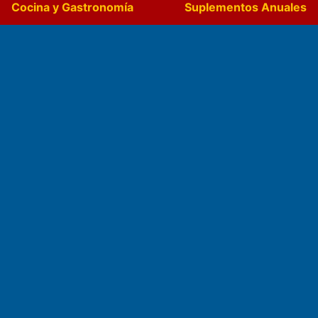
Cocina y Gastronomía
Suplementos Anuales
Horóscopo
Quiniela
Opinion
Videos
Farmacias de turno
Entre Pocillos
Transmisiones en vivo
El Diario de Papel en DIGITAL