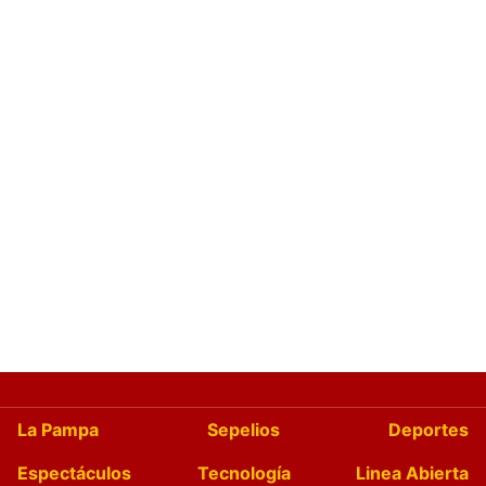
La Pampa
Sepelios
Deportes
Espectáculos
Tecnología
Linea Abierta