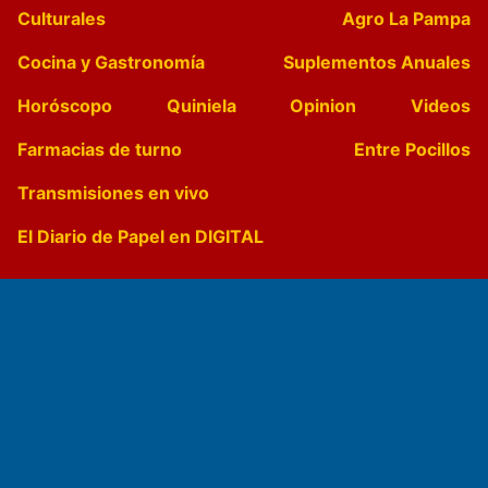
Culturales
Agro La Pampa
Cocina y Gastronomía
Suplementos Anuales
Horóscopo
Quiniela
Opinion
Videos
Farmacias de turno
Entre Pocillos
Transmisiones en vivo
El Diario de Papel en DIGITAL