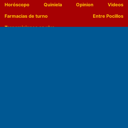
Horóscopo
Quiniela
Opinion
Videos
Farmacias de turno
Entre Pocillos
Transmisiones en vivo
El Diario de Papel en DIGITAL
Fundado por el
Doctor Antonio Nemesio