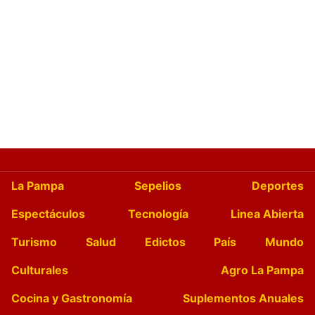
La Pampa
Sepelios
Deportes
Espectáculos
Tecnología
Linea Abierta
Turismo
Salud
Edictos
País
Mundo
Culturales
Agro La Pampa
Cocina y Gastronomía
Suplementos Anuales