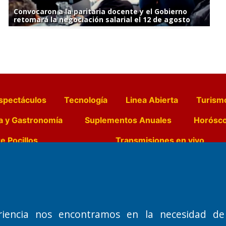
Convocaron a la paritaria docente y el Gobierno
retomará la negociación salarial el 12 de agosto
spectáculos
Tecnología
Linea Abierta
Turism
a y Gastronomía
Suplementos Anuales
Horósc
e Pocillos
Transmisiones en vivo
Nemesio
Domicilio Legal: José Ingenieros 855,
Director General d
o de 1992
Santa Rosa, La Pampa.
Dr. Jorge Ricardo 
riencia nos encontramos en la necesidad de
Número de Registro DNDA:
Redacción, Administ