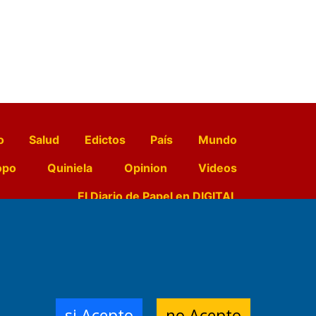
o
Salud
Edictos
País
Mundo
opo
Quiniela
Opinion
Videos
El Diario de Papel en DIGITAL
e Contenidos:
Nemesio
ración,
si Acepto
no Acepto