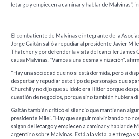
letargo y empiecen a caminar y hablar de Malvinas", in
El combatiente de Malvinas e integrante de la Asoci
Jorge Gaitán salió a repudiar al presidente Javier Mil
Thatcher y por defender la visita del canciller James C
causa Malvinas. "Vamos a una desmalvinización", afir
"Hay una sociedad que no si está dormida, pero si di
despertar y repudiar este tipo de personajes que apa
Churchil y no dijo que su ídolo era Hitler porque desp
cuestión de negocios, porque sino también hubiera dic
Gaitán también criticó el silencio que mantienen algu
presidente Milei. "Hay que seguir malvinizando no 
salgan del letargo y empiecen a caminar y hablar de Ma
argentino sobre Malvinas. Está a la vista la entrega y