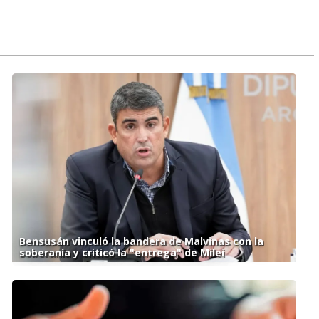
Bensusán vinculó la bandera de Malvinas con la
soberanía y criticó la "entrega" de Milei