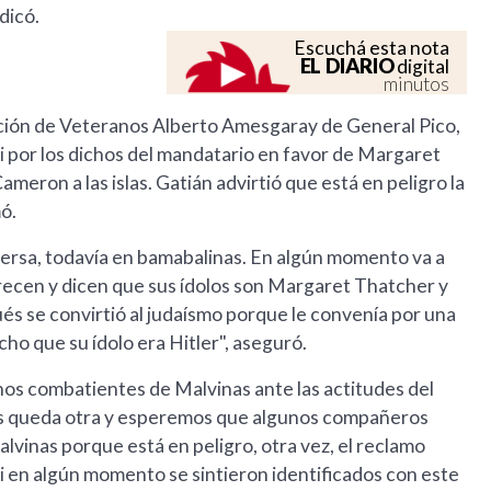
dicó.
Escuchá esta nota
EL DIARIO
digital
minutos
ación de Veteranos Alberto Amesgaray de General Pico,
ei por los dichos del mandatario en favor de Margaret
ameron a las islas. Gatián advirtió que está en peligro la
mó.
spersa, todavía en bamabalinas. En algún momento va a
recen y dicen que sus ídolos son Margaret Thatcher y
ués se convirtió al judaísmo porque le convenía por una
ho que su ídolo era Hitler", aseguró.
nos combatientes de Malvinas ante las actitudes del
nos queda otra y esperemos que algunos compañeros
lvinas porque está en peligro, otra vez, el reclamo
 si en algún momento se sintieron identificados con este