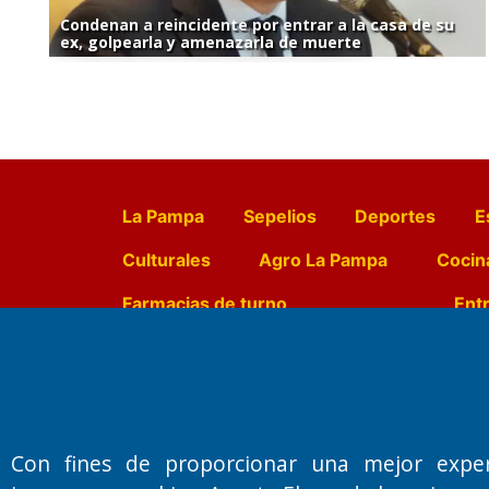
Condenan a reincidente por entrar a la casa de su
ex, golpearla y amenazarla de muerte
La Pampa
Sepelios
Deportes
E
Culturales
Agro La Pampa
Cocin
Farmacias de turno
Entr
Fundado por el
Doctor Antonio 
Primera edición: Domingo 3 de May
Con fines de proporcionar una mejor expe
Miembro de ADIRA,ADEPA y CPPAL