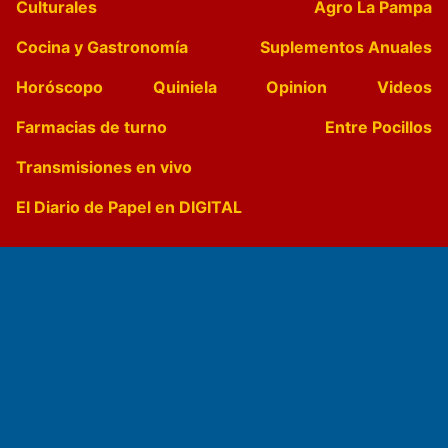
Culturales
Agro La Pampa
Cocina y Gastronomía
Suplementos Anuales
Horóscopo
Quiniela
Opinion
Videos
Farmacias de turno
Entre Pocillos
Transmisiones en vivo
El Diario de Papel en DIGITAL