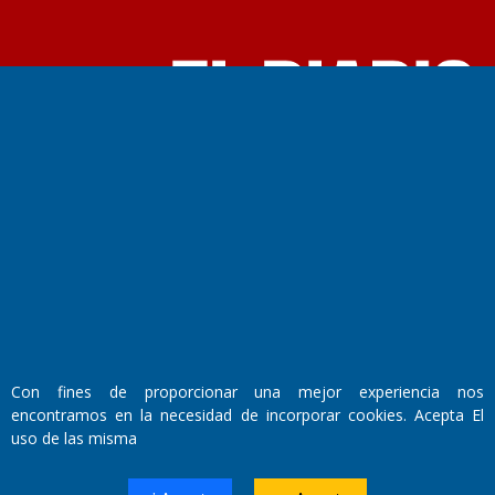
Fundado por el
Doctor Antonio Nemesio
Primera edición: Domingo 3 de Mayo de 1992
Miembro de ADIRA,ADEPA y CPPAL
Propietario: El Diario SRL
Director Periodístico:
Walter René Goñi
Con fines de proporcionar una mejor experiencia nos
Domicilio Legal: José Ingenieros 855,
encontramos en la necesidad de incorporar cookies. Acepta El
Santa Rosa, La Pampa.
uso de las misma
Número de Registro DNDA:
RL-2019-55551274-APN-DNDA#MJ
Edición #
9421