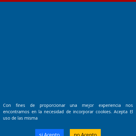
Fundado por el
Doctor Antonio Nemesio
Primera edición: Domingo 3 de Mayo de 1992
Miembro de ADIRA,ADEPA y CPPAL
Propietario: El Diario SRL
Director Periodístico:
Walter René Goñi
Con fines de proporcionar una mejor experiencia nos
encontramos en la necesidad de incorporar cookies. Acepta El
uso de las misma
Domicilio Legal: José Ingenieros 855,
Santa Rosa, La Pampa.
Número de Registro DNDA:
si Acepto
no Acepto