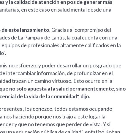
s y la calidad de atención en pos de generar más
sanitarias, en este caso en salud mental desde una
e de este lanzamiento
. Gracias al compromiso del
dades de La Pampa y de Lanús, la cual cuenta con una
 equipos de profesionales altamente calificados en la
o".
 mismo esfuerzo, y poder desarrollar un posgrado que
d de intercambiar información, de profundizar en el
idad trazan un camino virtuoso. Esto ocurre en la
ue no solo apuesta a la salud permanentemente, sino
ncial de la vida de la comunidad", dijo.
presentes , los conozco, todos estamos ocupando
tamos haciendo porque nos trajo a este lugar la
nder y que no tenemos que perder de vista. Y si
os una educación pública de calidad", enfatizó Kohan.