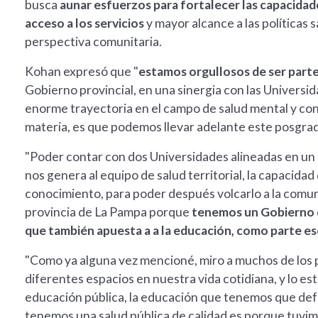
busca
aunar esfuerzos para fortalecer las capacidade
acceso a los servicios
y mayor alcance a las políticas 
perspectiva comunitaria.
Kohan expresó que "
estamos orgullosos de ser part
Gobierno provincial, en una sinergia con las Universi
enorme trayectoria en el campo de salud mental y con
materia, es que podemos llevar adelante este posgrad
"Poder contar con dos Universidades alineadas en un
nos genera al equipo de salud territorial, la capacida
conocimiento, para poder después volcarlo a la comun
provincia de La Pampa porque
tenemos un Gobierno q
que también apuesta a a la educación, como parte esce
"Como ya alguna vez mencioné, miro a muchos de los 
diferentes espacios en nuestra vida cotidiana, y lo es
educación pública, la educación que tenemos que defe
tenemos una salud pública de calidad es porque tuvim