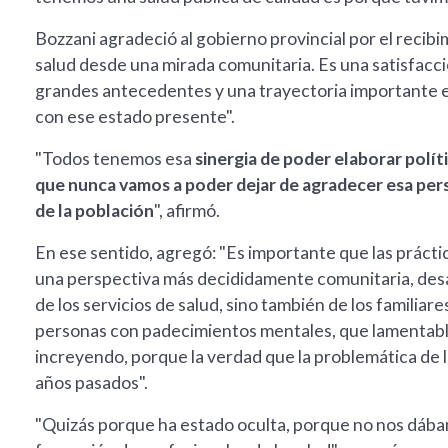
Bozzani agradeció al gobierno provincial por el reci
salud desde una mirada comunitaria. Es una satisfacci
grandes antecedentes y una trayectoria importante e
con ese estado presente".
"Todos tenemos esa
sinergia de poder elaborar políti
que nunca vamos a poder dejar de agradecer esa persp
de la población
", afirmó.
En ese sentido, agregó: "Es importante que las práct
una perspectiva más decididamente comunitaria, desarr
de los servicios de salud, sino también de los famili
personas con padecimientos mentales, que lamentable
increyendo, porque la verdad que la problemática de 
años pasados".
"Quizás porque ha estado oculta, porque no nos dábam