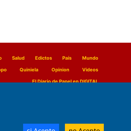
o
Salud
Edictos
País
Mundo
opo
Quiniela
Opinion
Videos
El Diario de Papel en DIGITAL
e Contenidos:
Nemesio
ración,
si Acepto
no Acepto