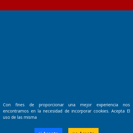
Fundado por el
Doctor Antonio Nemesio
Primera edición: Domingo 3 de Mayo de 1992
Miembro de ADIRA,ADEPA y CPPAL
Propietario: El Diario SRL
Director Periodístico:
Walter René Goñi
Con fines de proporcionar una mejor experiencia nos
encontramos en la necesidad de incorporar cookies. Acepta El
Domicilio Legal: José Ingenieros 855,
uso de las misma
Santa Rosa, La Pampa.
Número de Registro DNDA:
RL-2019-55551274-APN-DNDA#MJ