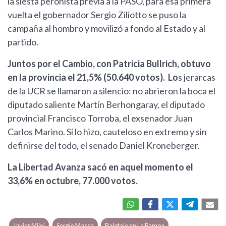
la siesta peronista previa a la PASO, para esa primera
vuelta el gobernador Sergio Ziliotto se puso la
campaña al hombro y movilizó a fondo al Estado y al
partido.
Juntos por el Cambio, con Patricia Bullrich, obtuvo
en la provincia el 21,5% (50.640 votos). Lo
s jerarcas
de la UCR se llamaron a silencio: no abrieron la boca el
diputado saliente Martín Berhongaray, el diputado
provincial Francisco Torroba, el exsenador Juan
Carlos Marino. Sí lo hizo, cauteloso en extremo y sin
definirse del todo, el senado Daniel Kroneberger.
La Libertad Avanza sacó en aquel momento el
33,6% en octubre, 77.000 votos.
Javier Milei
Sergio Massa
Balotaje en La Pampa