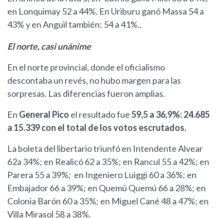
en Lonquimay 52 a 44%. En Uriburu ganó Massa 54 a
43% y en Anguil también: 54 a 41%..
El norte, casi unánime
En el norte provincial, donde el oficialismo
descontaba un revés, no hubo margen para las
sorpresas. Las diferencias fueron amplias.
En
General Pico
el resultado fue
59,5 a 36,9%: 24.685
a 15.339 con el total de los votos escrutados.
La boleta del libertario triunfó en Intendente Alvear
62a 34%; en Realicó 62 a 35%; en Rancul 55 a 42%; en
Parera 55 a 39%; en Ingeniero Luiggi 60 a 36%; en
Embajador 66 a 39%; en Quemú Quemú 66 a 28%; en
Colonia Barón 60 a 35%; en Miguel Cané 48 a 47%; en
Villa Mirasol 58 a 38%.