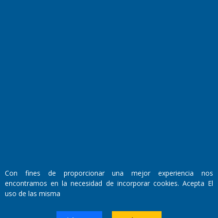
Horóscopo
Quiniela
Opinion
Videos
Farmacias de turno
Entre Pocillos
Transmisiones en vivo
El Diario de Papel en DIGITAL
Con fines de proporcionar una mejor experiencia nos
encontramos en la necesidad de incorporar cookies. Acepta El
uso de las misma
Fundado por el
Doctor Antonio Nemesio