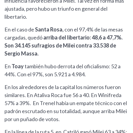
influencia favorecieron a Milei. Tal vez en forma más
ajustada, pero hubo un triunfo en general del
libertario.
En el caso de
Santa Rosa,
con el 97,4% de las mesas
cargadas, quedó
arriba del libertario: 48,6 a 47,7%.
Son 34.145 sufragios de Milei contra 33.538 de
Sergio Massa.
En
Toay
también hubo derrota del oficialismo: 52 a
44%. Con el 97%, son 5.921 a 4.984.
En los alrededores de la capital los números fueron
similares. En Ataliva Roca fue 56 a 40. En Winifreda
57% a 39%. En Trenel había un empate técnico con el
padrón escrutado en su totalidad, aunque arriba Milei
por un puñado de votos.
En la línea de la ruta 5, en Catriló ganó Milei 63 a 34%;