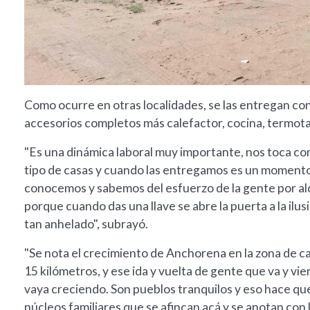
Como ocurre en otras localidades, se las entregan con 
accesorios completos más calefactor, cocina, termotan
"Es una dinámica laboral muy importante, nos toca c
tipo de casas y cuando las entregamos es un momento
conocemos y sabemos del esfuerzo de la gente por alqu
porque cuando das una llave se abre la puerta a la ilusi
tan anhelado", subrayó.
"Se nota el crecimiento de Anchorena en la zona de 
15 kilómetros, y ese ida y vuelta de gente que va y vi
vaya creciendo. Son pueblos tranquilos y eso hace qu
núcleos familiares que se afincan acá y se anotan con 