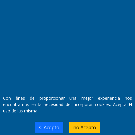
Fundado por el
Doctor Antonio Nemesio
Primera edición: Domingo 3 de Mayo de 1992
Miembro de ADIRA,ADEPA y CPPAL
Propietario: El Diario SRL
Director Periodístico:
Con fines de proporcionar una mejor experiencia nos
Walter René Goñi
encontramos en la necesidad de incorporar cookies. Acepta El
uso de las misma
Domicilio Legal: José Ingenieros 855,
si Acepto
no Acepto
Santa Rosa, La Pampa.
Número de Registro DNDA: