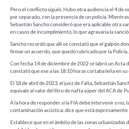
Pero el conflicto siguió. Hubo otra audiencia el 4 de
por separado, con la presencia de un policía. Mientras
Sebastián Sancho consideró que era aplicable otra san
en casos de incumplimiento, lo que agravaría la sanci
Sancho recordó que allí se constató que el galpón don
firmar un acuerdo, que quedó rubricado por la Policía
Con fecha 14 de diciembre de 2022 se labró un Acta
constató que ese a las 18:10 horas cortaba leña en su 
El 18 de abril de 2023, el juez de Falta, Sebastián San
equivale al valor del litro de nafta súper del ACA de 
A la hora de responder si la FIA debe intervenir o no, la
contaminación acústica: dice que está expresamente 
Establece que en el ámbito de las zonas urbanizadas 