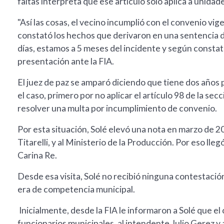
faltas interpreta que ese artículo solo aplica a unida
"Así las cosas, el vecino incumplió con el convenio vi
constató los hechos que derivaron en una sentencia 
días, estamos a 5 meses del incidente y según constaté
presentación ante la FIA.
El juez de paz se amparó diciendo que tiene dos años p
el caso, primero por no aplicar el artículo 98 de la se
resolver una multa por incumplimiento de convenio.
Por esta situación, Solé elevó una nota en marzo de 
Titarelli, y al Ministerio de la Producción. Por eso lle
Carina Re.
Desde esa visita, Solé no recibió ninguna contestación
era de competencia municipal.
Inicialmente, desde la FIA le informaron a Solé que el
funcionarios municipales, al intendente Julio Gerez y 