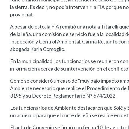
la sierra. Es decir, no podía intervenir la FIA porque 
provincial.
A pesar de esto, la FIA remitió una nota a Titarelli qui
de la leña, una comisión de servicio fue a la localida
Inspección y Control Ambiental, Carina Re, junto con 
abogada Karla Comoglio.
En la municipalidad, los funcionarios se reunieron con
información acerca de su intervención en el conflicto
Como se consideró un caso de "muy bajo impacto amb
Ambiente necesario que realice el Procedimiento de 
3195 y su Decreto Reglamentario N° 674/2022.
Los funcionarios de Ambiente destacaron que Solé y Ser
un acuerdo para que el corte de leña se realice en d
El acta de Convenio se firmó con fecha 10 de agosto d