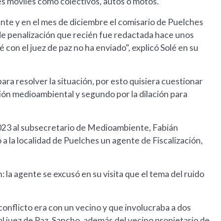
des móviles como colectivos, autos o motos.
gente y en el mes de diciembre el comisario de Puelches
de penalización que recién fue redactada hace unos
 con el juez de paz no ha enviado", explicó Solé en su
ara resolver la situación, por esto quisiera cuestionar
cción medioambiental y segundo por la dilación para
2023 al subsecretario de Medioambiente, Fabián
gó a la localidad de Puelches un agente de Fiscalización,
: la agente se excusó en su visita que el tema del ruido
 conflicto era con un vecino y que involucraba a dos
al juez de Paz, Sancho, además del vecino propietario de