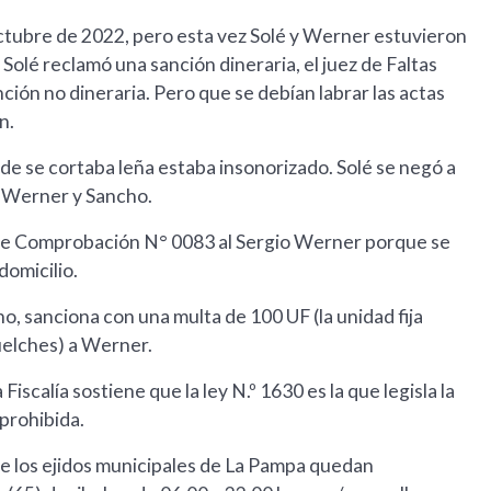
 octubre de 2022, pero esta vez Solé y Werner estuvieron
 Solé reclamó una sanción dineraria, el juez de Faltas
ción no dineraria. Pero que se debían labrar las actas
ón.
de se cortaba leña estaba insonorizado. Solé se negó a
, Werner y Sancho.
 de Comprobación N° 0083 al Sergio Werner porque se
domicilio.
cho, sanciona con una multa de 100 UF (la unidad fija
Puelches) a Werner.
 Fiscalía sostiene que la ley N.º 1630 es la que legisla la
prohibida.
de los ejidos municipales de La Pampa quedan