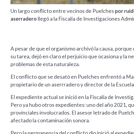
Un largo conflicto entre vecinos de Puelches
por ruid
aserradero
llegó a la Fiscalía de Investigaciones Admi
A pesar de que el organismo archivó la causa, porque
su tarea, dejó en claro el perjuicio que ocasiona y la
problemas de esta naturaleza.
El conflicto que se desató en Puelches enfrentó a Mar
propietario de un aserrradero y director de la Escuel
El expediente actual se inició en la Fiscalía de Invest
Pero ya hubo otros expedientes: uno del año 2021, qu
provinciales involucrados. El asesor letrado de Puelc
afectado la contaminación sonora.
Pero la permanencia del conflicto dio inició al expedi