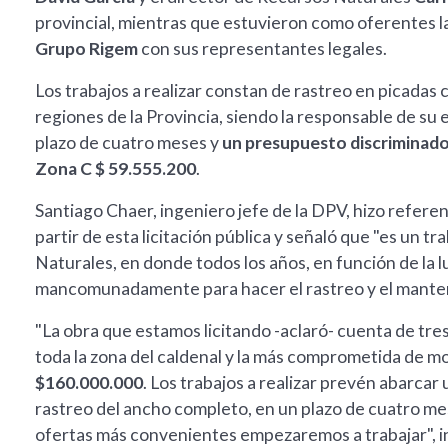
provincial, mientras que estuvieron como oferentes
Grupo Rigem
con sus representantes legales.
Los trabajos a realizar constan de rastreo en picadas 
regiones de la Provincia, siendo la responsable de su 
plazo de cuatro meses y
un presupuesto discriminado 
Zona C $ 59.555.200
.
Santiago Chaer, ingeniero jefe de la DPV, hizo referenc
partir de esta licitación pública y señaló que "es un 
Naturales, en donde todos los años, en función de la 
mancomunadamente para hacer el rastreo y el manteni
"La obra que estamos licitando -aclaró- cuenta de tres
toda la zona del caldenal y la más comprometida de m
$160.000.000
. Los trabajos a realizar prevén abarcar
rastreo del ancho completo, en un plazo de cuatro mes
ofertas más convenientes empezaremos a trabajar", i