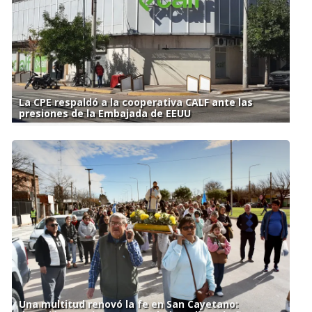
La CPE respaldó a la cooperativa CALF ante las
presiones de la Embajada de EEUU
Una multitud renovó la fe en San Cayetano: