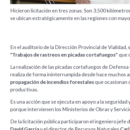
Hicieron licitación en tres zonas. Son 3.500 kilómetr
se ubican estratégicamente en las regiones con mayor
En el auditorio de la Dirección Provincial de Vialidad, 
"Trabajos de rastreos en picadas cortafuegos"
que 
La realización de las picadas cortafuegos de Defensa 
realiza de forma ininterrumpida desde hace muchos añ
propagación de incendios forestales
que ocasionan d
productivas.
Es una acción que se ejecuta en apoyo a la seguridad y
porque intervienen los Ministerios de Obras y Servici
De la licitación pública participaron el ingeniero jefe
David García
y el director de Recursos Naturales
Car