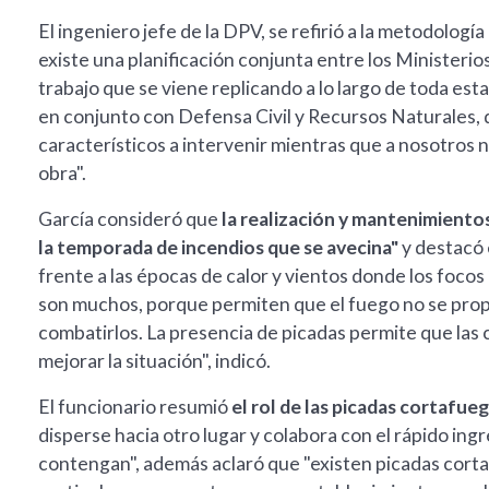
El ingeniero jefe de la DPV, se refirió a la metodología
existe una planificación conjunta entre los Ministeri
trabajo que se viene replicando a lo largo de toda est
en conjunto con Defensa Civil y Recursos Naturales, 
característicos a intervenir mientras que a nosotros n
obra".
García consideró que
la realización y mantenimiento
la temporada de incendios que se avecina"
y destacó 
frente a las épocas de calor y vientos donde los focos
son muchos, porque permiten que el fuego no se propa
combatirlos. La presencia de picadas permite que las 
mejorar la situación", indicó.
El funcionario resumió
el rol de las picadas cortafue
disperse hacia otro lugar y colabora con el rápido ing
contengan", además aclaró que "existen picadas corta