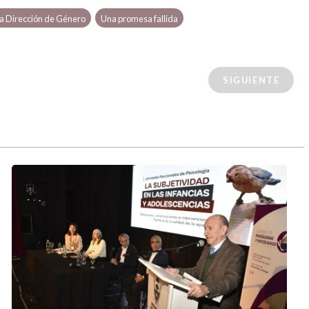
 la Dirección de Género
Una promesa fallida
SIGUIENTE