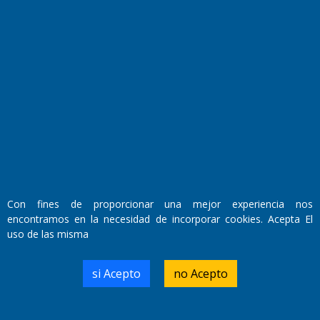
Fundado por el
Doctor Antonio Nemesio
Primera edición: Domingo 3 de Mayo de 1992
Miembro de ADIRA,ADEPA y CPPAL
Propietario: El Diario SRL
Director Periodístico:
Con fines de proporcionar una mejor experiencia nos
Walter René Goñi
encontramos en la necesidad de incorporar cookies. Acepta El
uso de las misma
Domicilio Legal: José Ingenieros 855,
si Acepto
no Acepto
Santa Rosa, La Pampa.
Número de Registro DNDA:
RL-2019-55551274-APN-DNDA#MJ
Edición #
9420