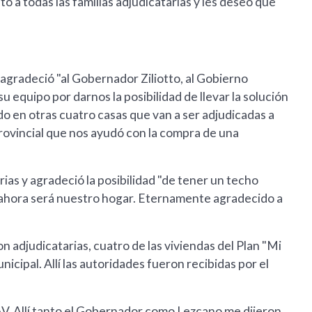
 a todas las familias adjudicatarias y les deseó que
agradeció "al Gobernador Ziliotto, al Gobierno
su equipo por darnos la posibilidad de llevar la solución
do en otras cuatro casas que van a ser adjudicadas a
rovincial que nos ayudó con la compra de una
ias y agradeció la posibilidad "de tener un techo
 ahora será nuestro hogar. Eternamente agradecido a
n adjudicatarias, cuatro de las viviendas del Plan "Mi
icipal. Allí las autoridades fueron recibidas por el
AV. Allí tanto el Gobernador como Lezcano me dijeron