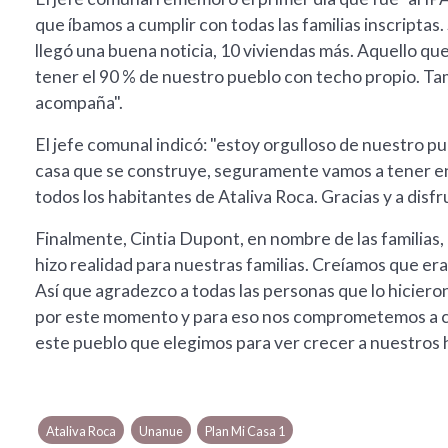
que íbamos a cumplir con todas las familias inscripta
llegó una buena noticia, 10 viviendas más. Aquello qu
tener el 90 % de nuestro pueblo con techo propio. T
acompaña".
El jefe comunal indicó: "estoy orgulloso de nuestro p
casa que se construye, seguramente vamos a tener en 
todos los habitantes de Ataliva Roca. Gracias y a disfr
Finalmente, Cintia Dupont, en nombre de las familia
hizo realidad para nuestras familias. Creíamos que er
Así que agradezco a todas las personas que lo hicier
por este momento y para eso nos comprometemos a cump
este pueblo que elegimos para ver crecer a nuestros h
Ataliva Roca
Unanue
Plan Mi Casa 1