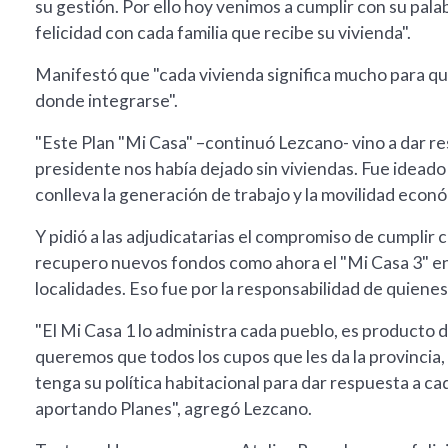
su gestión. Por ello hoy venimos a cumplir con su pal
felicidad con cada familia que recibe su vivienda".
Manifestó que "cada vivienda significa mucho para qui
donde integrarse".
"Este Plan "Mi Casa" –continuó Lezcano- vino a dar r
presidente nos había dejado sin viviendas. Fue ideado 
conlleva la generación de trabajo y la movilidad econó
Y pidió a las adjudicatarias el compromiso de cumplir
recupero nuevos fondos como ahora el "Mi Casa 3" en
localidades. Eso fue por la responsabilidad de quienes
"El Mi Casa 1 lo administra cada pueblo, es producto d
queremos que todos los cupos que les da la provincia
tenga su política habitacional para dar respuesta a cad
aportando Planes", agregó Lezcano.