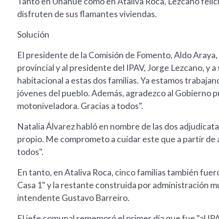
Tanto en Unanue como en Ataliva Roca, Lezcano felicitó
disfruten de sus flamantes viviendas.
Solución
El presidente de la Comisión de Fomento, Aldo Araya, 
provincial y al presidente del IPAV, Jorge Lezcano, y a 
habitacional a estas dos familias. Ya estamos trabajan
jóvenes del pueblo. Además, agradezco al Gobierno p
motoniveladora. Gracias a todos".
Natalia Álvarez habló en nombre de las dos adjudicatar
propio. Me comprometo a cuidar este que a partir de
todos".
En tanto, en Ataliva Roca, cinco familias también fuero
Casa 1" y la restante construida por administración mun
intendente Gustavo Barreiro.
El jefe comunal rememoró el primer día que fue "al IP