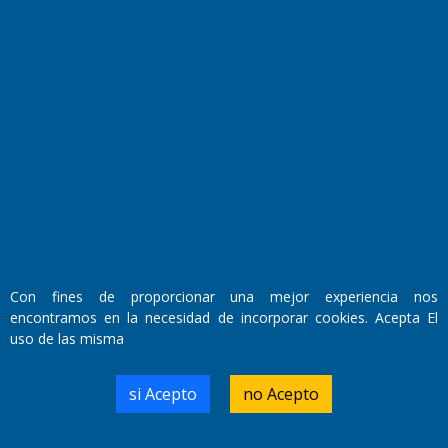
Fundado por el
Doctor Antonio Nemesio
Primera edición: Domingo 3 de Mayo de 1992
Miembro de ADIRA,ADEPA y CPPAL
Propietario: El Diario SRL
Director Periodístico:
Walter René Goñi
Con fines de proporcionar una mejor experiencia nos
encontramos en la necesidad de incorporar cookies. Acepta El
Domicilio Legal: José Ingenieros 855,
uso de las misma
Santa Rosa, La Pampa.
Número de Registro DNDA:
RL-2019-55551274-APN-DNDA#MJ
si Acepto
no Acepto
Edición #
9419
Fecha de Edición:
8/08/2026
Fecha de Inicio: 19/10/2000