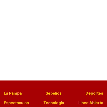
La Pampa
Sepelios
Deportes
Espectáculos
Tecnología
Linea Abierta